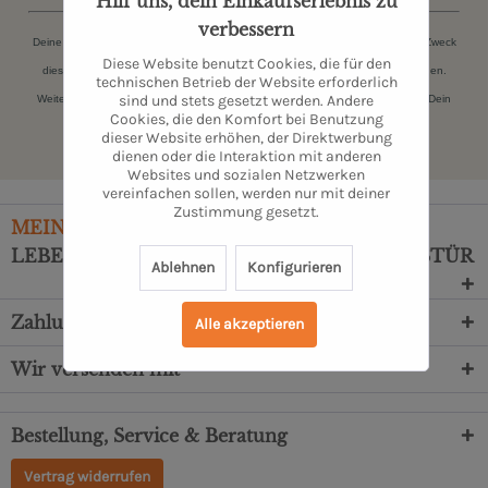
Hilf uns, dein Einkaufserlebnis zu
verbessern
Deine persönlichen Daten (Name, E-Mail-Adresse) werden ausschließlich zum Zweck
Diese Website benutzt Cookies, die für den
dieser Zusendungen gespeichert. Du kannst Dich jederzeit kostenfrei abmelden.
technischen Betrieb der Website erforderlich
sind und stets gesetzt werden. Andere
Weitere Informationen findest Du in unserer
Datenschutzerklärung
. Danke für Dein
Cookies, die den Komfort bei Benutzung
Vertrauen.
dieser Website erhöhen, der Direktwerbung
dienen oder die Interaktion mit anderen
Websites und sozialen Netzwerken
vereinfachen sollen, werden nur mit deiner
Zustimmung gesetzt.
MEIN
MARKTSTAND
– TÄGLICHE FRISCHE
LEBENSMITTEL DIREKT VOR DEINE HAUSTÜR
Ablehnen
Konfigurieren
Zahlungsarten
Alle akzeptieren
Wir versenden mit
Bestellung, Service & Beratung
Vertrag widerrufen