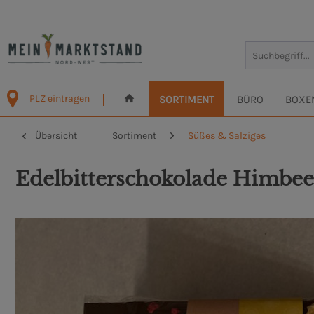
PLZ eintragen
SORTIMENT
BÜRO
BOXE
Übersicht
Sortiment
Süßes & Salziges
Edelbitterschokolade Himbe