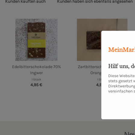
Kunden kauften auch
Kunden haben sich ebenfalls angesehen
MeinMark
Hilf uns, 
Edelbitterschokolade 70%
Zartbitterschokolade 70%
Ingwer
Orange Nibs
Diese Website 
1 Stück
1 Stück
stets gesetzt
4,95 €
4,95 €
Direktwerbung
vereinfachen 
New