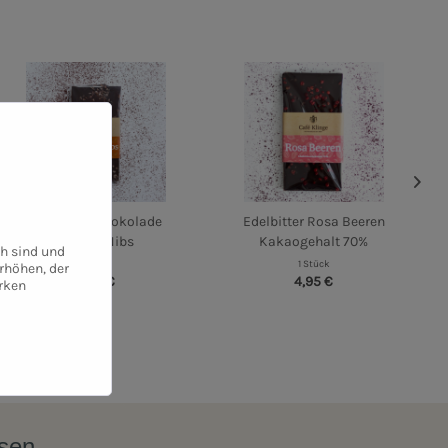
Zartbitterschokolade
Edelbitter Rosa Beeren
Orange Nibs
Kakaogehalt 70%
ch sind und
1 Stück
1 Stück
rhöhen, der
4,95 €
4,95 €
rken
ssen