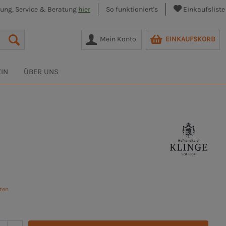
lung, Service & Beratung
hier
So funktioniert's
Einkaufsliste
Mein Konto
EINKAUFSKORB
IN
ÜBER UNS
sten