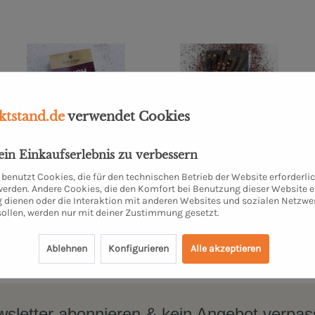
tstand.de
verwendet Cookies
dein Einkaufserlebnis zu verbessern
Bruch Schokolade
Edelbitter Chili
Kakaogehalt 70%
benutzt Cookies, die für den technischen Betrieb der Website erforderli
200 Gramm
1 Stück
 werden. Andere Cookies, die den Komfort bei Benutzung dieser Website e
9,90 €
4,95 €
 dienen oder die Interaktion mit anderen Websites und sozialen Netzwe
sollen, werden nur mit deiner Zustimmung gesetzt.
Ablehnen
Konfigurieren
Alle akzeptieren
sletter abonnieren & kein Angebot verpa