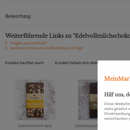
Bewertung
Weiterführende Links zu "Edelvollmilchschok
Fragen zum Artikel?
Weitere Artikel von Hofkonditorei Klinge
Kunden kauften auch
Kunden haben sich ebenfalls angesehen
MeinMark
Hilf uns, 
Diese Website 
stets gesetzt
Direktwerbung
vereinfachen 
Edelvollmilch Salz
Edelbittelschokolade 70%