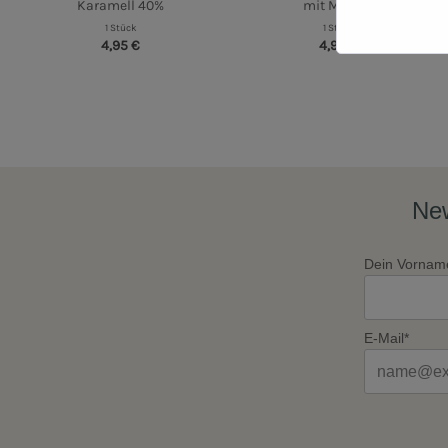
Karamell 40%
mit Mandel
1 Stück
1 Stück
4,95 €
4,95 €
New
Dein Vornam
E-Mail*