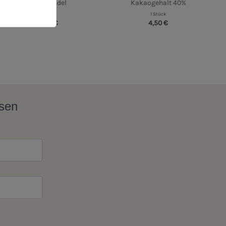
mit Mandel
Kakaogehalt 40%
1 Stück
1 Stück
4,95 €
4,50 €
ssen