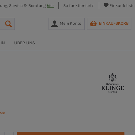
lung, Service & Beratung
hier
So funktioniert's
Einkaufsliste
Mein Konto
EINKAUFSKORB
IN
ÜBER UNS
sten