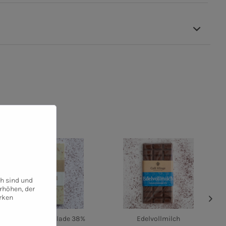
ch sind und
rhöhen, der
rken
Weiße Schokolade 38%
Edelvollmilch