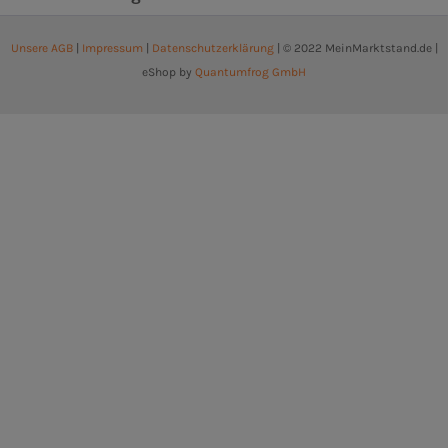
Unsere AGB
|
Impressum
|
Datenschutzerklärung
| © 2022 MeinMarktstand.de |
eShop by
Quantumfrog GmbH