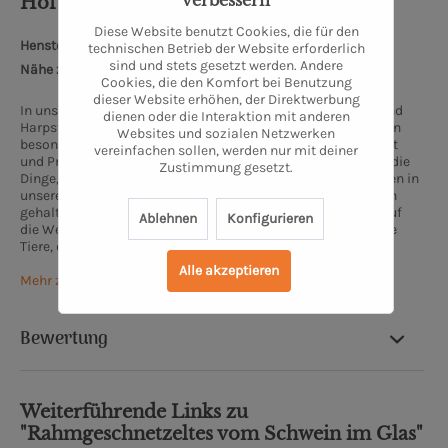
verbessern
Hof Pleus GmbH
Diese Website benutzt Cookies, die für den
Henstedter Str. 15, 27243 Prinzhöfte
technischen Betrieb der Website erforderlich
sind und stets gesetzt werden. Andere
Nähe zum Oldenburger Schloss: 33 km
Cookies, die den Komfort bei Benutzung
dieser Website erhöhen, der Direktwerbung
In unserem traditionellem Betrieb zwischen Ganderkesee und
dienen oder die Interaktion mit anderen
Harpstedt halten wir Hühner, Rinder und Schweine. Wir bieten
Websites und sozialen Netzwerken
besonders hochwertige Produkte aus eigener Landwirtschaft
vereinfachen sollen, werden nur mit deiner
und Produktion. Frische, Natürlichkeit und Gesundheit sind die
Zustimmung gesetzt.
Dinge, auf die wir besonders achten. Unsere Hähnchen werden in
unserem Stall mit viel Bewegungsfreiheit auf frischem Stroh
gehalten und können tagsüber den Auslauf nach draußen auf
Ablehnen
Konfigurieren
die Weide nutzen. Das Ergebnis sind gesunde und zufriedene
Tiere, die ohne Hormone und Antibiotika aufwachsen.
Alle akzeptieren
Mehr zum Hof Pleus
Bewertung
Weiterführende Links zu
"Rahmgeschnetzeltes vom Schwein im Glas"