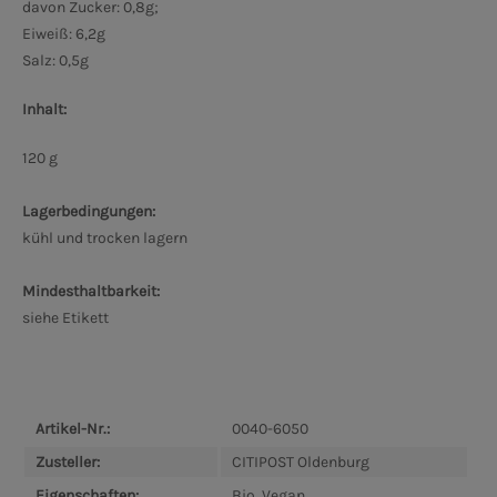
davon Zucker: 0,8g;
Eiweiß: 6,2g
Salz: 0,5g
Inhalt:
120 g
Lagerbedingungen:
kühl und trocken lagern
Mindesthaltbarkeit:
siehe Etikett
Artikel-Nr.:
0040-6050
Zusteller:
CITIPOST Oldenburg
Eigenschaften:
Bio, Vegan