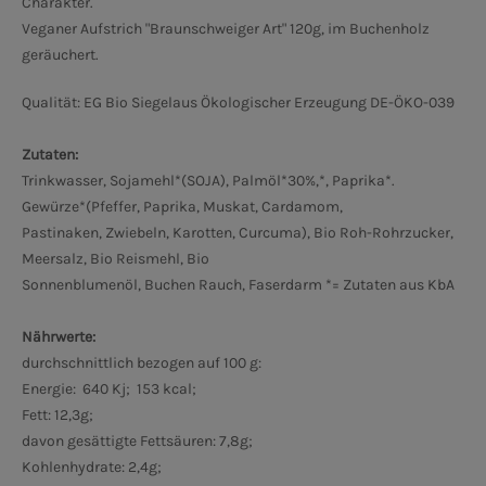
Charakter.
Veganer Aufstrich "Braunschweiger Art" 120g, im Buchenholz
geräuchert.
Qualität: EG Bio Siegel
aus Ökologischer Erzeugung DE-ÖKO-039
Zutaten:
Trinkwasser, Sojamehl*(SOJA), Palmöl*30%,*, Paprika*.
Gewürze*(Pfeffer, Paprika, Muskat, Cardamom,
Pastinaken, Zwiebeln, Karotten, Curcuma), Bio Roh-Rohrzucker,
Meersalz, Bio Reismehl, Bio
Sonnenblumenöl, Buchen Rauch, Faserdarm *= Zutaten aus KbA
Nährwerte:
durchschnittlich bezogen auf 100 g:
Energie: 640 Kj; 153 kcal;
Fett: 12,3g;
davon gesättigte Fettsäuren: 7,8g;
Kohlenhydrate: 2,4g;