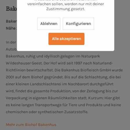
vereinfachen sollen, werden nur mit deiner
Bakenhus Biofleisch GmbH
Zustimmung gesetzt.
Bakenhuser Esch 8, 26197 Großenkneten
Ablehnen
Konfigurieren
Nähe zum Oldenburger Schloss: 34 km
Alle akzeptieren
In der Nähe von Oldenburg und Bremen, 10 km nördlich des
Autobahndreiecks Ahlhorner Heide, befindet sich der Biohof
Bakenhus, ruhig und idyllisch gelegen im Naturpark
Wildeshauser Geest. Der Hof wird seit 1997 nach Naturland-
Richtlinien bewirtschaftet. Die Bakenhus Biofleisch GmbH wurde
2001 auf dem Biohof gegründet. Bis auf die Schlachtung, die bei
einer kleinen Landschlachterei im Nachbarort durchgeführt
wird, findet die gesamte Produktion, von der Zerlegung bis zur
Verpackung in eigenen Räumlichkeiten statt. Kurzum: Hier gibt
es keine langen Transportwege für Tiere und Produkte und keine
chemischen oder synthetischen Zusatzstoffe.
Mehr zum Biohof Bakenhus