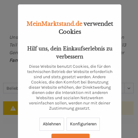
MeinMarktstand.de
verwendet
Cookies
Unser landwirtschaftlicher Betrieb ist im südlichen
Teil des
Landkreises Nienburg gelegen
. Schon seit 13
Hilf uns, dein Einkaufserlebnis zu
Generationen befindet sich unser Hof im Besitz der
verbessern
Familie Oldenburg
.
Diese Website benutzt Cookies, die für den
technischen Betrieb der Website erforderlich
sind und stets gesetzt werden. Andere
Cookies, die den Komfort bei Benutzung
dieser Website erhöhen, der Direktwerbung
dienen oder die Interaktion mit anderen
Websites und sozialen Netzwerken
vereinfachen sollen, werden nur mit deiner
Leider wurden keine Artikel gefunden!
Zustimmung gesetzt.
Ablehnen
Konfigurieren