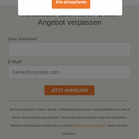
Alle akzeptieren
Newsletter abonnieren & kein
Angebot verpassen
Dein Vorname*
E-Mail*
JETZT ANMELDEN
Deine persönlichen Daten (Name, E-Mail-Adresse) werden ausschließlich zum Zweck
dieser Zusendungen gespeichert. Du kannst Dich jederzeit kostenfrei abmelden.
Weitere Informationen findest Du in unserer
Datenschutzerklärung
. Danke für Dein
Vertrauen.