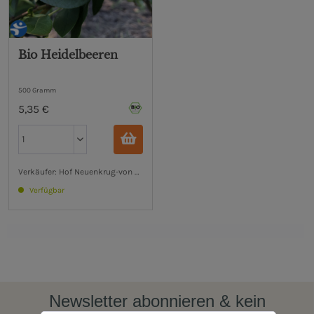
um ein Naturprodukt
Bio Heidelbeeren
500 Gramm
5,35 €
eck
Verkäufer: Hof Neuenkrug-von Oehsen GbR
Verfügbar
eck
Newsletter abonnieren & kein