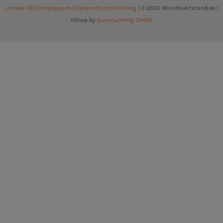
Unsere AGB
|
Impressum
|
Datenschutzerklärung
| © 2022 MeinMarktstand.de |
eShop by
Quantumfrog GmbH