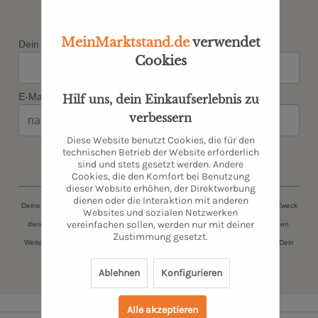
Angebot verpassen
MeinMarktstand.de
verwendet
Dein Vorname*
Cookies
E-Mail*
Hilf uns, dein Einkaufserlebnis zu
verbessern
Diese Website benutzt Cookies, die für den
technischen Betrieb der Website erforderlich
JETZT ANMELDEN
sind und stets gesetzt werden. Andere
Cookies, die den Komfort bei Benutzung
dieser Website erhöhen, der Direktwerbung
dienen oder die Interaktion mit anderen
Deine persönlichen Daten (Name, E-Mail-Adresse) werden ausschließlich zum Zweck
Websites und sozialen Netzwerken
vereinfachen sollen, werden nur mit deiner
dieser Zusendungen gespeichert. Du kannst Dich jederzeit kostenfrei abmelden.
Zustimmung gesetzt.
Weitere Informationen findest Du in unserer
Datenschutzerklärung
. Danke für Dein
Vertrauen.
Ablehnen
Konfigurieren
Alle akzeptieren