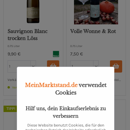
Sauvignon Blanc
Volle Wonne & Rot
trocken Löss
0.75 Liter
0.75 Liter
9,90 €
7,50 €
Verkäufer: Weindiele® M.K. Weinhandel UG (haftungsbeschränkt)
Verkäufer: Weindiele® M.K. Weinhand
MeinMarktstand.de
verwendet
Verfügbar
Verfügbar
Cookies
Hilf uns, dein Einkaufserlebnis zu
TIPP!
TIPP!
verbessern
Diese Website benutzt Cookies, die für den