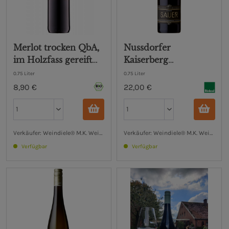
Merlot trocken QbA,
Nussdorfer
im Holzfass gereift
Kaiserberg
Weingut...
Spätburgunder,
0.75 Liter
0.75 Liter
trocken
8,90 €
22,00 €
Verkäufer: Weindiele® M.K. Weinhandel UG (haftungsbeschränkt)
Verkäufer: Weindiele® M.K. Weinhand
Verfügbar
Verfügbar