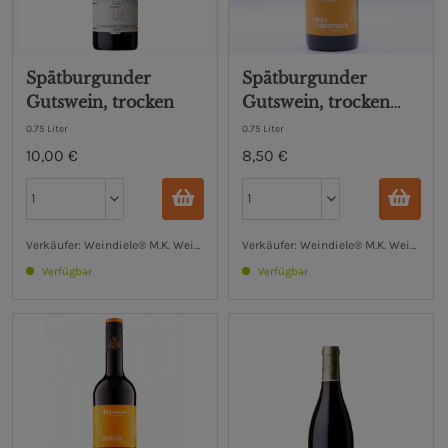
Spätburgunder
Spätburgunder
Gutswein, trocken
Gutswein, trocken
Bioweingut Hemer
0.75 Liter
0.75 Liter
10,00 €
8,50 €
Verkäufer: Weindiele® M.K. Weinhandel UG (haftungsbeschränkt)
Verkäufer: Weindiele® M.K. Weinhand
Verfügbar
Verfügbar