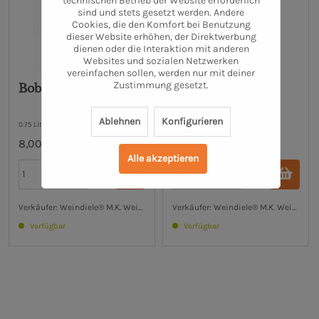
technischen Betrieb der Website erforderlich
sind und stets gesetzt werden. Andere
Cookies, die den Komfort bei Benutzung
dieser Website erhöhen, der Direktwerbung
dienen oder die Interaktion mit anderen
Websites und sozialen Netzwerken
vereinfachen sollen, werden nur mit deiner
Zustimmung gesetzt.
Bobal y Tempranillo
BE Together RED
trocken
Ablehnen
Konfigurieren
0.75 Liter
0.75 Liter
8,00 €
8,95 €
Alle akzeptieren
Verkäufer: Weindiele® M.K. Weinhandel UG (haftungsbeschränkt)
Verkäufer: Weindiele® M.K. Weinhand
Verfügbar
Verfügbar