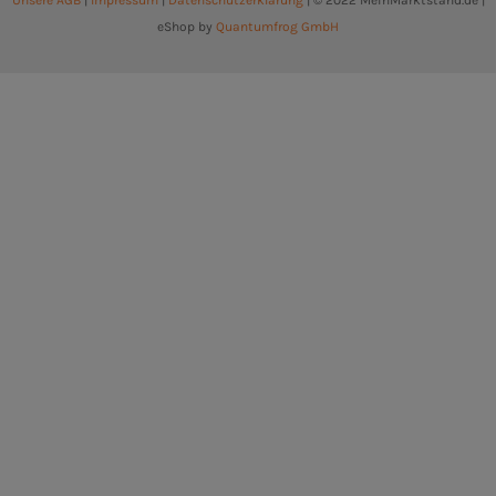
Unsere AGB
|
Impressum
|
Datenschutzerklärung
| © 2022 MeinMarktstand.de |
eShop by
Quantumfrog GmbH