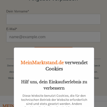
Dein Vorname*
E-Mail*
JETZT ANMELDEN
MeinMarktstand.de
verwendet
Deine persönlichen Daten (Name, E-Mail-Adresse) werden ausschließlich zum Zweck
Cookies
dieser Zusendungen gespeichert. Du kannst Dich jederzeit kostenfrei abmelden.
Weitere Informationen findest Du in unserer
Datenschutzerklärung
. Danke für Dein
Hilf uns, dein Einkaufserlebnis zu
Vertrauen.
verbessern
Diese Website benutzt Cookies, die für den
technischen Betrieb der Website erforderlich
sind und stets gesetzt werden. Andere
MEIN
MARKTSTAND
– TÄGLICHE FRISCHE