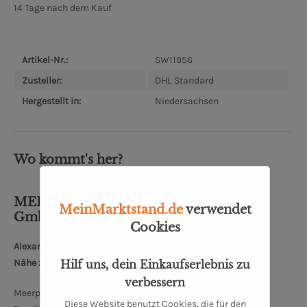
14 Tage nach dem Kauf
Artikel-Nr.:
SW11956
Zusteller:
DHL Standard
Hergestellt in:
Niedersachsen
Wo kommt's her?
MEERPOHL Spezialitäten-Fleischerei
MeinMarktstand.de
verwendet
GmbH
Cookies
Alexanderstraße 370, 26127 Oldenburg
Nähe zum Oldenburger Schloss: 5 km
Hilf uns, dein Einkaufserlebnis zu
verbessern
Meerpohl schreibt bereits seit mehr als 100 Jahren
Diese Website benutzt Cookies, die für den