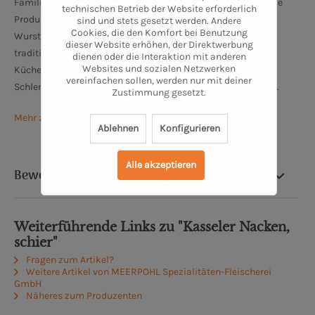
Familiengeschichte und ist eine feste Größe in Oldenburg. Die
technischen Betrieb der Website erforderlich
Produktpalette bei Meerpohl reicht von Fleisch- und
sind und stets gesetzt werden. Andere
Cookies, die den Komfort bei Benutzung
Wurstspezialitäten über hausgemachte Convienence bis zu
dieser Website erhöhen, der Direktwerbung
traditionell nach altem Rezept hergestellten
dienen oder die Interaktion mit anderen
Websites und sozialen Netzwerken
Küchenerzeugnissen. Traditionelle und moderne
vereinfachen sollen, werden nur mit deiner
Schlemmerküchenqualität findet man hier zu fairen Preisen.
Zustimmung gesetzt.
Mehr zu Meerpohl Spezialitäten-Fleischerei
Ablehnen
Konfigurieren
Alle akzeptieren
Bewertung
Weiterführende Links zu "Kasseler Nacken,
schier"
Fragen zum Artikel?
Weitere Artikel von MEERPOHL Spezialitäten-Fleischerei
GmbH
Näheres zum Produzenten