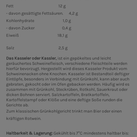
Fett 12 g
- davon gesättigte Fettsäuren. 4,2 g
Kohlenhydrate 1,0 g
- davon Zucker 0,4 g
Eiweiß 18,1 g
Salz 2,5 g
Das Kasseler oder Kassler,
ist ein gepökeltes und leicht
geräuchertes Schweinefleisch, verschiedene Fleischteile werden
hierfür bevorzugt. Hergestellt wird dieses Kasseler Produkt vom
Schweinenacken ohne Knochen. Kasseler ist Bestandteil deftiger
Eintöpfe, besonders in Verbindung mit Grünkohl, kann aber auch
gebraten, gekocht oder im Ofen gebacken werden. Häufig wird es
zusammen mit Grünkohl, Steckrüben, Rotkohl, Sauerkraut oder
dicken Bohnen serviert. Salzkartoffeln, Bratkartoffeln,
Kartoffelstampf oder Klöße und eine deftige Soße runden die
Gerichte ab.
Zum klassischen Grünkohlgericht trinkt man Bier oder einen
kräftigen Rotwein.
Haltbarkeit & Lagerung:
Gekühlt bis 7°C mindestens haltbar bis: