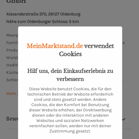
GmbH
Alexanderstraße 370, 26127 Oldenburg
Nähe zum Oldenburger Schloss: 5 km
Meerpohl schreibt bereits seit mehr als 100 Jahren
Familiengeschichte und ist eine feste Größe in Oldenburg. Die
MeinMarktstand.de
verwendet
Produktpalette bei Meerpohl reicht von Fleisch- und
Cookies
Wurstspezialitäten über hausgemachte Convienence bis zu
traditionell nach altem Rezept hergestellten
Hilf uns, dein Einkaufserlebnis zu
Küchenerzeugnissen. Traditionelle und moderne
verbessern
Schlemmerküchenqualität findet man hier zu fairen Preisen.
Diese Website benutzt Cookies, die für den
Mehr zu Meerpohl Spezialitäten-Fleischerei
technischen Betrieb der Website erforderlich
sind und stets gesetzt werden. Andere
Cookies, die den Komfort bei Benutzung
dieser Website erhöhen, der Direktwerbung
dienen oder die Interaktion mit anderen
Bewertung
Websites und sozialen Netzwerken
vereinfachen sollen, werden nur mit deiner
Zustimmung gesetzt.