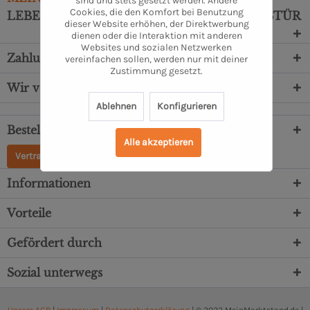
sind und stets gesetzt werden. Andere
Cookies, die den Komfort bei Benutzung
LEBENSMITTEL DIREKT VOR DEINE HAUSTÜR
dieser Website erhöhen, der Direktwerbung
dienen oder die Interaktion mit anderen
Websites und sozialen Netzwerken
Zahlungsarten
vereinfachen sollen, werden nur mit deiner
Zustimmung gesetzt.
Wir versenden mit
Ablehnen
Konfigurieren
Bestellung, Service & Beratung
Alle akzeptieren
Vertrag widerrufen
Informationen
Vorteile
Gefördert durch
Sozial unterwegs