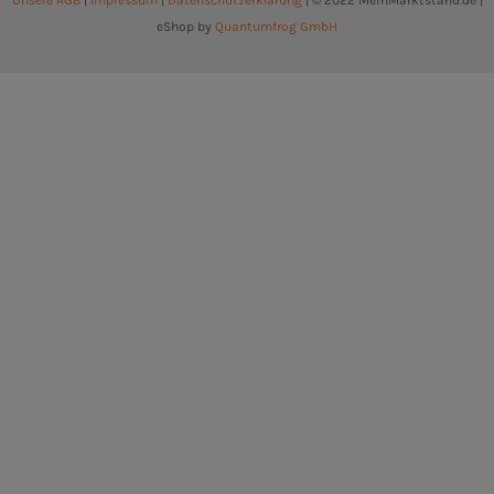
Unsere AGB
|
Impressum
|
Datenschutzerklärung
| © 2022 MeinMarktstand.de |
eShop by
Quantumfrog GmbH