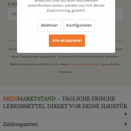
Websites und sozialen Netzwerken
E-Mail*
vereinfachen sollen, werden nur mit deiner
Zustimmung gesetzt.
Ablehnen
Konfigurieren
JETZT ANMELDEN
Alle akzeptieren
Deine persönlichen Daten (Name, E-Mail-Adresse) werden ausschließlich zum Zweck
dieser Zusendungen gespeichert. Du kannst Dich jederzeit kostenfrei abmelden.
Weitere Informationen findest Du in unserer
Datenschutzerklärung
. Danke für Dein
Vertrauen.
MEIN
MARKTSTAND
– TÄGLICHE FRISCHE
LEBENSMITTEL DIREKT VOR DEINE HAUSTÜR
Zahlungsarten