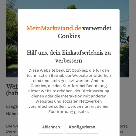
MeinMarktstand.de
verwendet
Cookies
Hilf uns, dein Einkaufserlebnis zu
verbessern
Diese Website benutzt Cookies, die für den
technischen Betrieb der Website erforderlich
sind und stets gesetzt werden. Andere
Cookies, die den Komfort bei Benutzung
Weindiele® M.K. Weinhandel UG
dieser Website erhöhen, der Direktwerbung
(haftungsbeschränkt)
dienen oder die Interaktion mit anderen
Websites und sozialen Netzwerken
vereinfachen sollen, werden nur mit deiner
Lange Wischen 10, 26655 Westerstede
Zustimmung gesetzt.
Nähe zum Oldenburger Schloss: 32 km
Die Weindiele® liegt am ruhigen Rand von Westerstede in Ihorst.
Ablehnen
Konfigurieren
Die ehemalige Hofstelle wurde liebevoll Restauriert und in das