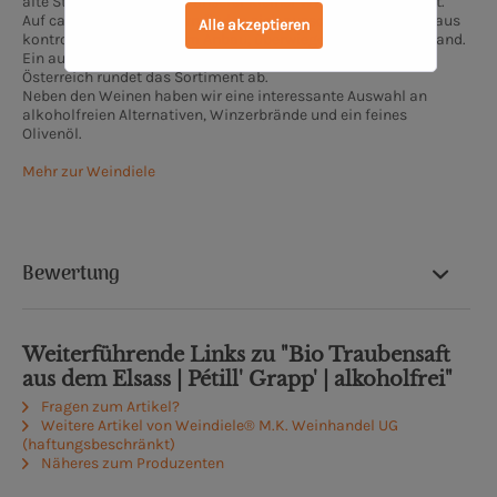
alte Stallgebäude wurde unserer kleiner Weinladen integriert.
Auf ca. 30 Quadratmetern finden sich ausschließlich Weine aus
Alle akzeptieren
kontrolliert biologischem Anbau, überwiegend aus Deutschland.
Ein ausgesuchter Teil aus Spanien, Frankreich, Italien und
Österreich rundet das Sortiment ab.
Neben den Weinen haben wir eine interessante Auswahl an
alkoholfreien Alternativen, Winzerbrände und ein feines
Olivenöl.
Mehr zur Weindiele
Bewertung
Weiterführende Links zu "Bio Traubensaft
aus dem Elsass | Pétill' Grapp' | alkoholfrei"
Fragen zum Artikel?
Weitere Artikel von Weindiele® M.K. Weinhandel UG
(haftungsbeschränkt)
Näheres zum Produzenten