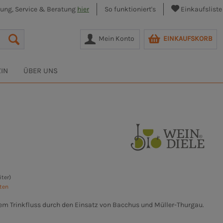
lung, Service & Beratung
hier
So funktioniert's
Einkaufsliste
Mein Konto
EINKAUFSKORB
IN
ÜBER UNS
iter)
sten
m Trinkfluss durch den Einsatz von Bacchus und Müller-Thurgau.