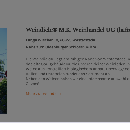
Weindiele® M.K. Weinhandel UG (haft
Lange Wischen 10, 26655 Westerstede
Nähe zum Oldenburger Schloss: 32 km
Die Weindiele® liegt am ruhigen Rand von Westerstede in I
das alte Stallgebäude wurde unserer kleiner Weinladen int
Weine aus kontrolliert biologischem Anbau, überwiegend 
Italien und Österreich rundet das Sortiment ab.
Neben den Weinen haben wir eine interessante Auswahl an
Olivenöl.
Mehr zur Weindiele