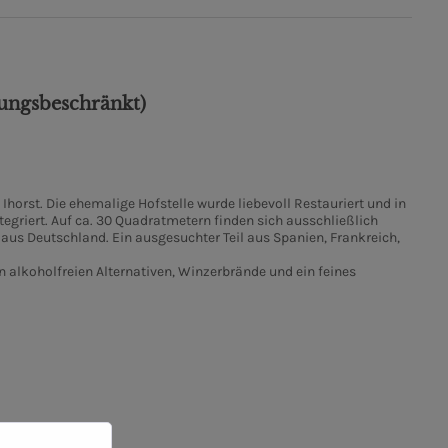
ungsbeschränkt)
horst. Die ehemalige Hofstelle wurde liebevoll Restauriert und in
egriert. Auf ca. 30 Quadratmetern finden sich ausschließlich
aus Deutschland. Ein ausgesuchter Teil aus Spanien, Frankreich,
 alkoholfreien Alternativen, Winzerbrände und ein feines