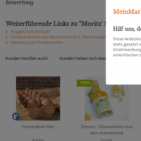
Bewertung
MeinMark
Weiterführende Links zu "Moritz' Secco"
Hilf uns, 
Fragen zum Artikel?
Weitere Artikel von Weindiele® M.K. Weinhandel UG (haftungsbes
Diese Website 
Näheres zum Produzenten
stets gesetzt
Direktwerbung
vereinfachen 
Kunden kauften auch
Kunden haben sich ebenfalls angesehen
TIPP!
Freilandeier 10er
Zitroon - Zitronenlikör aus
dem Ammerland
10 Stück
0.2 Liter