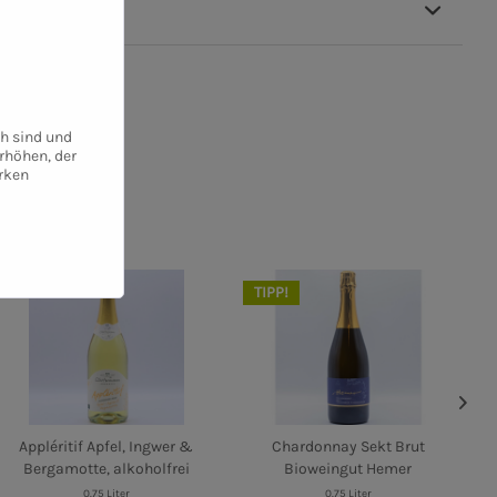
ch sind und
rhöhen, der
rken
TIPP!
Appléritif Apfel, Ingwer &
Chardonnay Sekt Brut
Bergamotte, alkoholfrei
Bioweingut Hemer
0.75 Liter
0.75 Liter