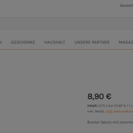
Bestel
N
GESCHENKE
HAUSHALT
UNSERE PARTNER
MAGAZ
8,90 €
Inhalt:
0.75 Liter (11,87 € / 1 L
inkl. MwSt.
zzgl. Versandko
Bunter Secco mit enorme