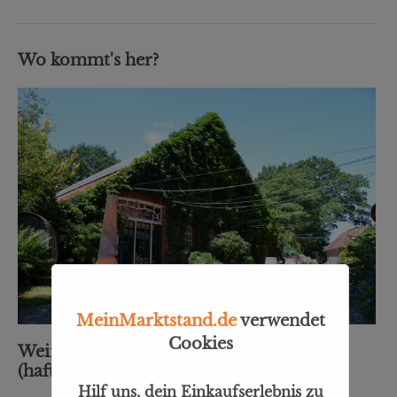
Wo kommt's her?
MeinMarktstand.de
verwendet
Cookies
Weindiele® M.K. Weinhandel UG
(haftungsbeschränkt)
Hilf uns, dein Einkaufserlebnis zu