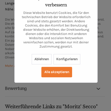
Lange Wischen 10, 26655 Westerstede
verbessern
Nähe zum Oldenburger Schloss: 32 km
Diese Website benutzt Cookies, die für den
technischen Betrieb der Website erforderlich
Die Weindiele® liegt am ruhigen Rand von Westerstede in Ihorst.
sind und stets gesetzt werden. Andere
Die ehemalige Hofstelle wurde liebevoll Restauriert und in das
Cookies, die den Komfort bei Benutzung
alte Stallgebäude wurde unserer kleiner Weinladen integriert.
dieser Website erhöhen, der Direktwerbung
Auf ca. 30 Quadratmetern finden sich ausschließlich Weine aus
dienen oder die Interaktion mit anderen
kontrolliert biologischem Anbau, überwiegend aus Deutschland.
Websites und sozialen Netzwerken
Ein ausgesuchter Teil aus Spanien, Frankreich, Italien und
vereinfachen sollen, werden nur mit deiner
Österreich rundet das Sortiment ab.
Zustimmung gesetzt.
Neben den Weinen haben wir eine interessante Auswahl an
alkoholfreien Alternativen, Winzerbrände und ein feines
Olivenöl.
Ablehnen
Konfigurieren
Mehr zur Weindiele
Alle akzeptieren
Bewertung
Weiterführende Links zu "Moritz' Secco"