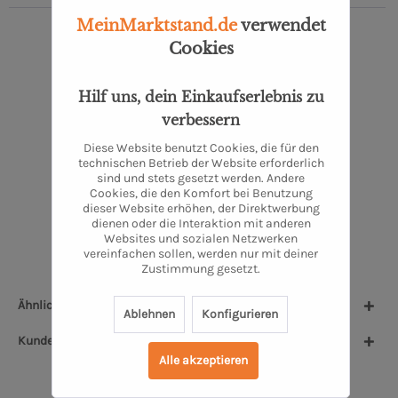
MeinMarktstand.de
verwendet
Cookies
Hilf uns, dein Einkaufserlebnis zu
verbessern
Diese Website benutzt Cookies, die für den
technischen Betrieb der Website erforderlich
sind und stets gesetzt werden. Andere
Espresso Sanfte Brise
Cookies, die den Komfort bei Benutzung
dieser Website erhöhen, der Direktwerbung
dienen oder die Interaktion mit anderen
250 Gramm
Websites und sozialen Netzwerken
ab 8,75 €
vereinfachen sollen, werden nur mit deiner
Zustimmung gesetzt.
Ähnliche Artikel
Ablehnen
Konfigurieren
Kunden kauften auch
Alle akzeptieren