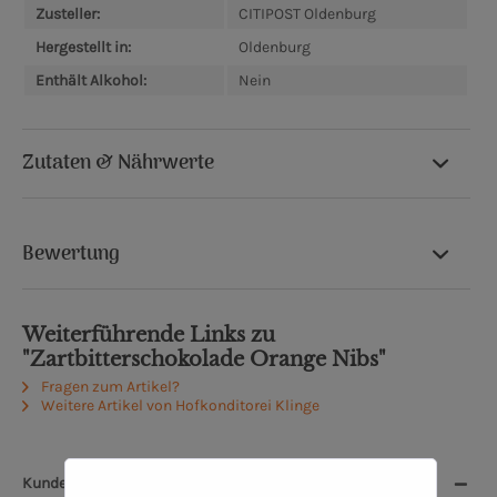
Zusteller:
CITIPOST Oldenburg
Hergestellt in:
Oldenburg
Enthält Alkohol:
Nein
Zutaten & Nährwerte
Bewertung
Weiterführende Links zu
"Zartbitterschokolade Orange Nibs"
Fragen zum Artikel?
Weitere Artikel von Hofkonditorei Klinge
Kunden, die dieses Produkt kauften, kauften auch:
1