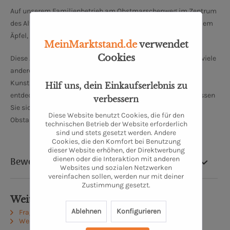
Auf unserem Familienbetrieb am Obstmarschenweg im Zentrum
des Alten Landes bauen wir seit über 230 Jahren Obst, vor allem
Äpfel, an.
MeinMarktstand.de
verwendet
Cookies
Diese Angebote finden Sie in unserem Hofladen, wo es noch viele
andere leckere, teilweise hausgemachte Produkte sowie
Kunsthandwerk und Interessantes aus dem Alten Land zu
Hilf uns, dein Einkaufserlebnis zu
entdecken gibt. Schauen Sie auch hinter die Kulissen und lassen
verbessern
Sie sich von unseren Obstbaumeistern einen Einblick in den
Diese Website benutzt Cookies, die für den
Obstanbau geben.
technischen Betrieb der Website erforderlich
sind und stets gesetzt werden. Andere
Cookies, die den Komfort bei Benutzung
dieser Website erhöhen, der Direktwerbung
dienen oder die Interaktion mit anderen
Bewertung
Websites und sozialen Netzwerken
vereinfachen sollen, werden nur mit deiner
Zustimmung gesetzt.
Weiterführende Links zu "Bio Alkmene"
Ablehnen
Konfigurieren
Fragen zum Artikel?
Weitere Artikel von Obsthof Lefers