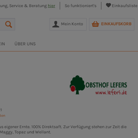
lung, Service & Beratung
hier
So funktioniert's
Einkaufsliste
Mein Konto
EINKAUFSKORB
IN
ÜBER UNS
r)
sten
us eigener Ernte. 100% Direktsaft. Zur Verfügung stehen zur Zeit die
, Maggy, Topaz und Wellant.