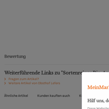
Bewertung
Weiterführende Links zu "Sortenreiner Bio-Apfe
Fragen zum Artikel?
Weitere Artikel von Obsthof Lefers
MeinMark
Ähnliche Artikel
Kunden kauften auch
Kunden haben sich 
Hilf uns, 
Diese Website 