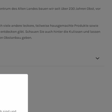
rum des Alten Landes bauen wir seit über 230 Jahren Obst, vor
ch viele andere leckere, teilweise hausgemachte Produkte sowie
ntdecken gibt. Schauen Sie auch hinter die Kulissen und lassen
den Obstanbau geben.
ch sind und