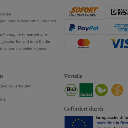
ndische
gion hinaus bekannt zu machen.
d Erzeugern haben wir von
 geschaffen, auf dem Du die
n einem der vielen kleinen
en
Vorteile
and.de verkaufen
stik
Gefördert durch