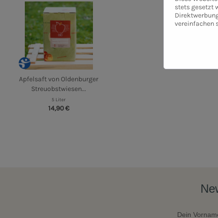
stets gesetzt
Direktwerbung
vereinfachen 
Apfelsaft von Oldenburger
Streuobstwiesen...
5 Liter
14,90 €
New
Dein Vornam