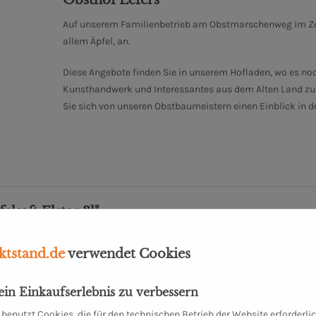
Auf unserem Familienbetrieb am Obstmarschenweg im Zent
allem Äpfel, an.
Diese Angebote finden Sie in unserem Hofladen, wo es no
Kunsthandwerk und Interessantes aus dem Alten Land zu e
Sie sich von unseren Obstbaumeistern einen Einblick in 
lsaft Elstar 3l"
tstand.de
verwendet Cookies
ebenfalls angesehen
dein Einkaufserlebnis zu verbessern
benutzt Cookies, die für den technischen Betrieb der Website erforderli