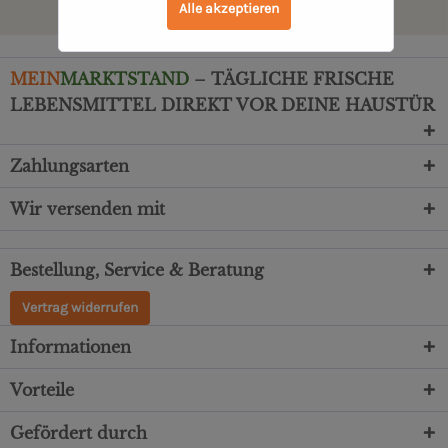
Alle akzeptieren
MEIN
MARKTSTAND
– TÄGLICHE FRISCHE
LEBENSMITTEL DIREKT VOR DEINE HAUSTÜR
Zahlungsarten
Wir versenden mit
Bestellung, Service & Beratung
Vertrag widerrufen
Informationen
Vorteile
Gefördert durch