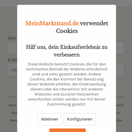
Newsletter abonnieren & kein
Angebot verpassen
MeinMarktstand.de
verwendet
Cookies
Dein Vorname*
Hilf uns, dein Einkaufserlebnis zu
verbessern
E-Mail*
Diese Website benutzt Cookies, die für den
technischen Betrieb der Website erforderlich
sind und stets gesetzt werden. Andere
Cookies, die den Komfort bei Benutzung
dieser Website erhöhen, der Direktwerbung
JETZT ANMELDEN
dienen oder die Interaktion mit anderen
Websites und sozialen Netzwerken
vereinfachen sollen, werden nur mit deiner
Zustimmung gesetzt.
Deine persönlichen Daten (Name, E-Mail-Adresse) werden ausschließlich zum Zweck
dieser Zusendungen gespeichert. Du kannst Dich jederzeit kostenfrei abmelden.
Ablehnen
Konfigurieren
Weitere Informationen findest Du in unserer
Datenschutzerklärung
. Danke für Dein
Vertrauen.